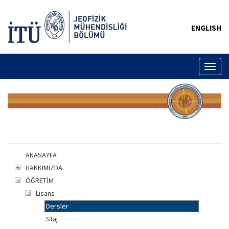
ENGLISH
Toggl
naviga
ANASAYFA
HAKKIMIZDA
ÖĞRETİM
Lisans
Dersler
Staj