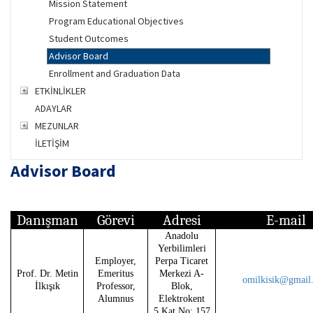
Mission Statement
Program Educational Objectives
Student Outcomes
Advisor Board
Enrollment and Graduation Data
ETKİNLİKLER
ADAYLAR
MEZUNLAR
İLETİŞİM
Advisor Board
Danışman
Görevi
Adresi
E-mail
Anadolu
Yerbilimleri
Employer,
Perpa Ticaret
Prof. Dr. Metin
Emeritus
Merkezi A-
omilkisik@gmail
İlkışık
Professor,
Blok,
Alumnus
Elektrokent
5.Kat No: 157