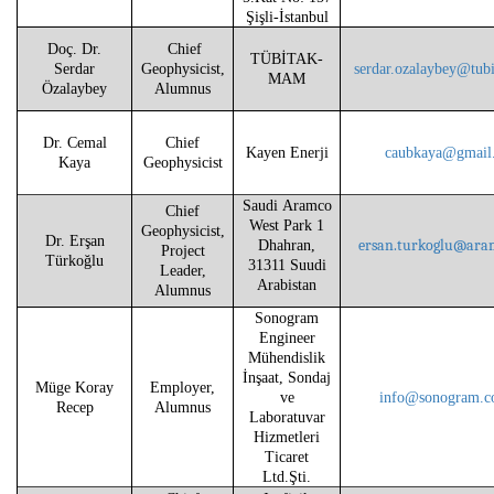
Şişli-İstanbul
Doç. Dr.
Chief
TÜBİTAK-
Serdar
Geophysicist,
serdar.ozalaybey@tubi
MAM
Özalaybey
Alumnus
Dr. Cemal
Chief
Kayen Enerji
caubkaya@gmail
Kaya
Geophysicist
Saudi Aramco
Chief
West Park 1
Geophysicist,
Dr. Erşan
ersan.turkoglu
@ara
Dhahran,
Project
Türkoğlu
31311 Suudi
Leader,
Arabistan
Alumnus
Sonogram
Engineer
Mühendislik
İnşaat, Sondaj
Müge Koray
Employer,
ve
info@sonogram.c
Recep
Alumnus
Laboratuvar
Hizmetleri
Ticaret
Ltd.Şti.