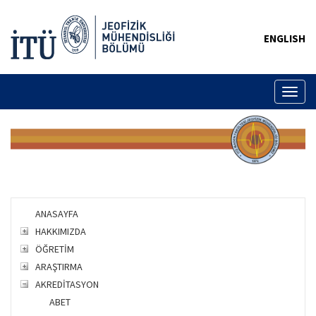
ENGLISH
Toggl
naviga
ANASAYFA
HAKKIMIZDA
ÖĞRETİM
ARAŞTIRMA
AKREDİTASYON
ABET