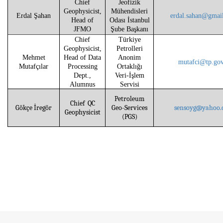
Chief
Jeofizik
Geophysicist,
Mühendisleri
Erdal Şahan
erdal.sahan@gmai
Head of
Odası İstanbul
JFMO
Şube Başkanı
Chief
Türkiye
Geophysicist,
Petrolleri
Mehmet
Head of Data
Anonim
mutafci@tp.gov
Mutafçılar
Processing
Ortaklığı
Dept.,
Veri-İşlem
Alumnus
Servisi
Petroleum
Chief QC
Gökçe İregör
Geo-Services
sensoyg@yahoo.
Geophysicist
(PGS)